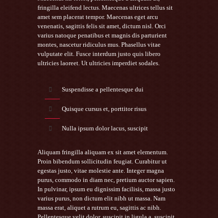
fringilla eleifend lectus. Maecenas ultrices tellus sit
amet sem placerat tempor. Maecenas eget arcu
venenatis, sagittis felis sit amet, dictum nisl. Orci
varius natoque penatibus et magnis dis parturient
montes, nascetur ridiculus mus. Phasellus vitae
vulputate elit. Fusce interdum justo quis libero
ultricies laoreet. Ut ultricies imperdiet sodales.
Suspendisse a pellentesque dui
Quisque cursus et, porttitor risus
Nulla ipsum dolor lacus, suscipit
Aliquam fringilla aliquam ex sit amet elementum.
Proin bibendum sollicitudin feugiat. Curabitur ut
egestas justo, vitae molestie ante. Integer magna
purus, commodo in diam nec, pretium auctor sapien.
In pulvinar, ipsum eu dignissim facilisis, massa justo
varius purus, non dictum elit nibh ut massa. Nam
massa erat, aliquet a rutrum eu, sagittis ac nibh.
Pellentesque velit dolor, suscipit in ligula a, suscipit