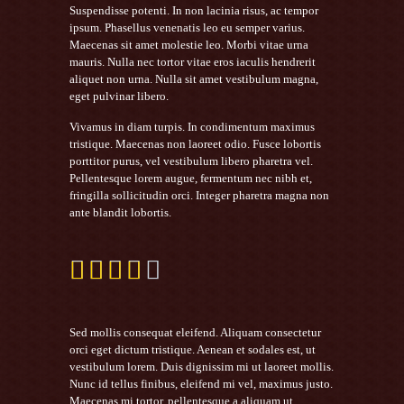
Suspendisse potenti. In non lacinia risus, ac tempor
ipsum. Phasellus venenatis leo eu semper varius.
Maecenas sit amet molestie leo. Morbi vitae urna
mauris. Nulla nec tortor vitae eros iaculis hendrerit
aliquet non urna. Nulla sit amet vestibulum magna,
eget pulvinar libero.
Vivamus in diam turpis. In condimentum maximus
tristique. Maecenas non laoreet odio. Fusce lobortis
porttitor purus, vel vestibulum libero pharetra vel.
Pellentesque lorem augue, fermentum nec nibh et,
fringilla sollicitudin orci. Integer pharetra magna non
ante blandit lobortis.





Sed mollis consequat eleifend. Aliquam consectetur
orci eget dictum tristique. Aenean et sodales est, ut
vestibulum lorem. Duis dignissim mi ut laoreet mollis.
Nunc id tellus finibus, eleifend mi vel, maximus justo.
Maecenas mi tortor, pellentesque a aliquam ut,