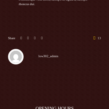
rhoncus dui.
Share
13
low302_admin
OPENING HOURS